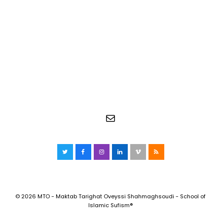
E-mail
Twitter
Facebook
Instagram
LinkedIn
Vimeo
RSS
© 2026 MTO - Maktab Tarighat Oveyssi Shahmaghsoudi - School of
Islamic Sufism®