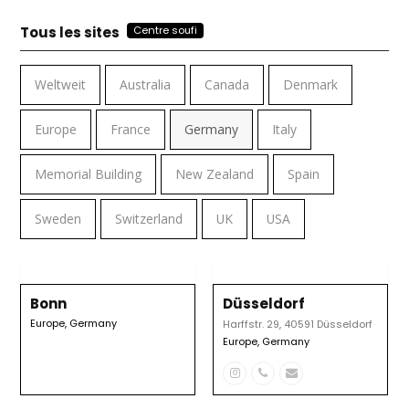
Tous les sites
Centre soufi
Weltweit
Australia
Canada
Denmark
Europe
France
Germany
Italy
Memorial Building
New Zealand
Spain
Sweden
Switzerland
UK
USA
Bonn
Düsseldorf
Europe
,
Germany
Harffstr. 29, 40591 Düsseldorf
Europe
,
Germany
Instagram
N°
Email
téléphone