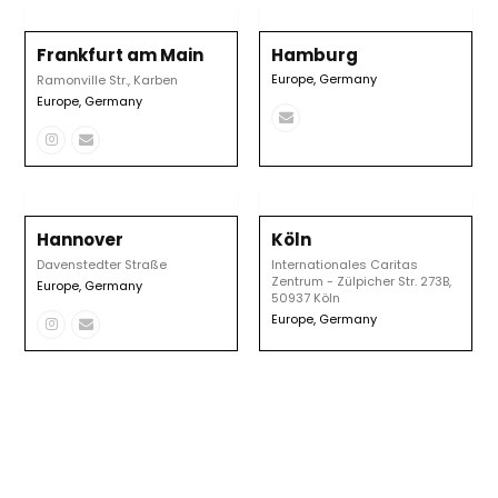
Frankfurt am Main
Hamburg
Europe
,
Germany
Ramonville Str., Karben
Europe
,
Germany
Email
Instagram
Email
Hannover
Köln
Davenstedter Straße
Internationales Caritas
Zentrum - Zülpicher Str. 273B,
Europe
,
Germany
50937 Köln
Europe
,
Germany
Instagram
Email