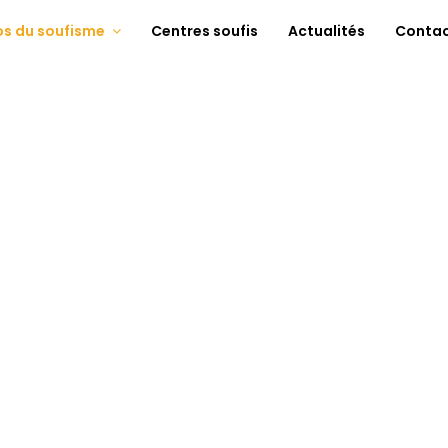
os du soufisme
Centres soufis
Actualités
Conta