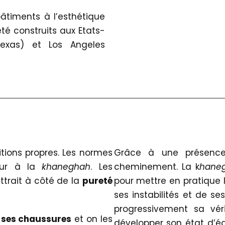
bâtiments à l’esthétique
été construits aux Etats-
(Texas) et Los Angeles
tions propres. Les normes
Grâce à une présence
eur à la
khaneghah
. Les
cheminement. La k
hane
ttrait à côté de la
pureté
pour mettre en pratique l
ses instabilités et de se
progressivement sa véri
 ses chaussures
et on les
développer son état d’équ