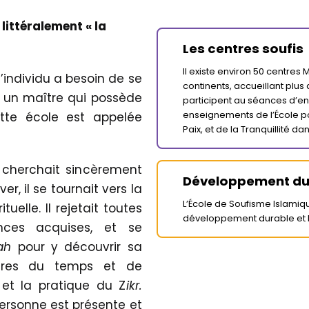
 littéralement « la
Les centres soufis
Il existe environ 50 centres
’individu a besoin de se
continents, accueillant plus 
s un maître qui possède
participent au séances d’en
enseignements de l’École po
tte école est appelée
Paix, et de la Tranquillité d
 cherchait sincèrement
Développement du
er, il se tournait vers la
L’École de Soufisme Islami
uelle. Il rejetait toutes
développement durable et l
ances acquises, et se
ah
pour y découvrir sa
ières du temps et de
 et la pratique du Z
ikr.
 personne est présente et