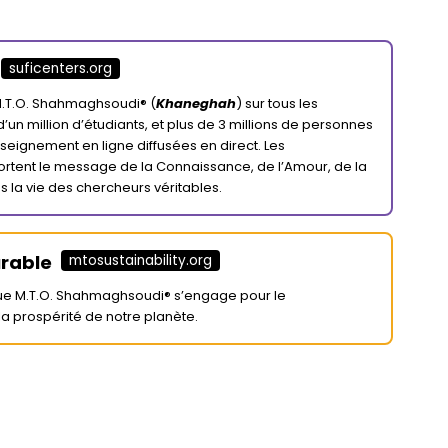
suficenters.org
 M.T.O. Shahmaghsoudi® (
Khaneghah
) sur tous les
d’un million d’étudiants, et plus de 3 millions de personnes
seignement en ligne diffusées en direct. Les
rtent le message de la Connaissance, de l’Amour, de la
ans la vie des chercheurs véritables.
rable
mtosustainability.org
que M.T.O. Shahmaghsoudi® s’engage pour le
a prospérité de notre planète.