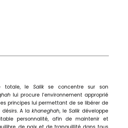
 totale, le
Salik
se concentre sur son
ghah
lui procure l’environnement approprié
es principes lui permettant de se libérer de
s désirs. A la
khaneghah
, le
Salik
développe
table personnalité, afin de maintenir et
ilibre, de paix et de tranquillité dans tous