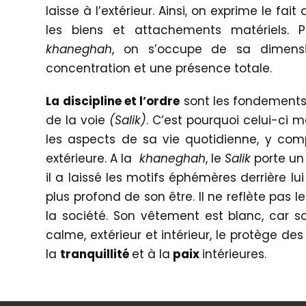
laisse à l’extérieur. Ainsi, on exprime le fait
les biens et attachements matériels. 
k
haneghah
, on s’occupe de sa dimensi
concentration et une présence totale.
La discipline et l’ordre
sont les fondements
de la voie
(Salik)
. C’est pourquoi celui-ci m
les aspects de sa vie quotidienne, y co
extérieure. A la
khaneghah
, le
Salik
porte un
il a laissé les motifs éphémères derrière lu
plus profond de son être. Il ne reflète pas 
la société. Son vêtement est blanc, car so
calme, extérieur et intérieur, le protège de
la
tranquillité
et à la
paix
intérieures.