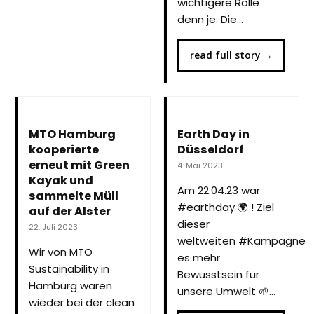
wichtigere Rolle
denn je. Die…
read full story
→
MTO Hamburg
Earth Day in
kooperierte
Düsseldorf
erneut mit Green
4. Mai 2023
Kayak und
Am 22.04.23 war
sammelte Müll
#earthday 🌍 ! Ziel
auf der Alster
dieser
22. Juli 2023
weltweiten #Kampagne i
Wir von MTO
es mehr
Sustainability in
Bewusstsein für
Hamburg waren
unsere Umwelt 🌱…
wieder bei der clean