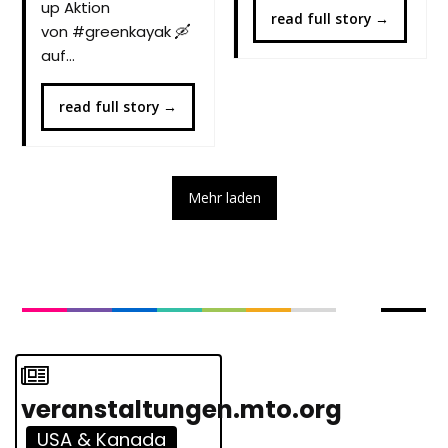
up Aktion
read full story
→
von #greenkayak 🛶
auf…
read full story
→
Mehr laden
veranstaltungen.mto.org
USA & Kanada