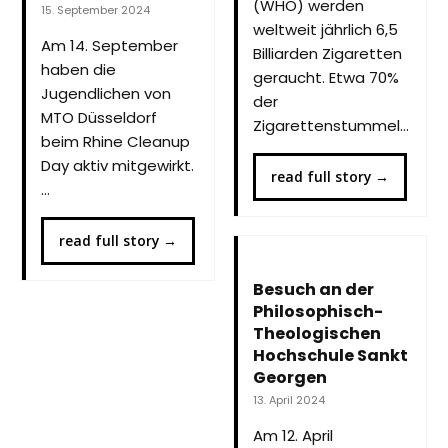
(WHO) werden
15. September 2024
weltweit jährlich 6,5
Am 14. September
Billiarden Zigaretten
haben die
geraucht. Etwa 70%
Jugendlichen von
der
MTO Düsseldorf
Zigarettenstummel…
beim Rhine Cleanup
Day aktiv mitgewirkt.
read full story
→
…
read full story
→
Besuch an der
Philosophisch-
Theologischen
Hochschule Sankt
Georgen
13. April 2024
Am 12. April