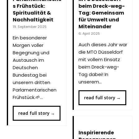
s Frühstück:
beim Dreck-weg-
Spiritualität &
Tag: Gemeinsam
Nachhaltigkeit
für Umwelt und
Miteinander
19. September 2025
6. April 2025
Ein besonderer
Auch dieses Jahr war
Morgen voller
die MTO Düsseldorf
Begegnung und
mit vollem Einsatz
Austausch im
beim Dreck-weg-
Deutschen
Tag dabei! In
Bundestag bei
unserem…
unserem dritten
Parlamentarischen
Frühstück.🌱…
read full story
→
read full story
→
Inspirierende