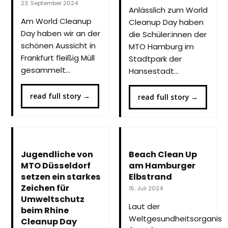
23. September 2024
Anlässlich zum World
Am World Cleanup
Cleanup Day haben
Day haben wir an der
die Schüler:innen der
schönen Aussicht in
MTO Hamburg im
Frankfurt fleißig Müll
Stadtpark der
gesammelt…
Hansestadt…
read full story
→
read full story
→
Jugendliche von
Beach Clean Up
MTO Düsseldorf
am Hamburger
setzen ein starkes
Elbstrand
Zeichen für
15. Juli 2024
Umweltschutz
Laut der
beim Rhine
Weltgesundheitsorganisa
Cleanup Day