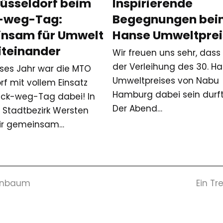
üsseldorf beim
Inspirierende
-weg-Tag:
Begegnungen bei
nsam für Umwelt
Hanse Umweltprei
iteinander
Wir freuen uns sehr, dass 
der Verleihung des 30. H
ses Jahr war die MTO
Umweltpreises von Nabu
rf mit vollem Einsatz
Hamburg dabei sein durft
ck-weg-Tag dabei! In
Der Abend…
Stadtbezirk Wersten
ir gemeinsam…
Nächs
enbaum
Ein Tr
Beitra