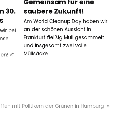
Gemeinsam für eine
m 30.
saubere Zukunft!
s
Am World Cleanup Day haben wir
an der schönen Aussicht in
wir bei
Frankfurt fleißig Müll gesammelt
anse
und insgesamt zwei volle
Müllsäcke…
en! 🌱
ter
effen mit Politikern der Grünen in Hamburg
g: