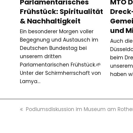
Parlamentarisches
MTO D
Frühstück: Spiritualität
Dreck
& Nachhaltigkeit
Gemei
und M
Ein besonderer Morgen voller
Begegnung und Austausch im
Auch die
Deutschen Bundestag bei
Düsseldo
unserem dritten
beim Dre
Parlamentarischen Frühstück.🌱
unserem 
Unter der Schirmherrschaft von
haben w
Lamya…
vorheriger
Podiumsdiskussion im Museum am Roth
Beitrag: