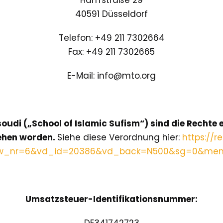
Harffstraße 29
40591 Düsseldorf
Telefon: +49 211 7302664
Fax: +49 211 7302665
E-Mail: info@mto.org
i („School of Islamic Sufism“) sind die Rechte e
iehen worden.
Siehe diese Verordnung hier:
https://r
w_nr=6&vd_id=20386&vd_back=N500&sg=0&men
Umsatzsteuer-Identifikationsnummer: