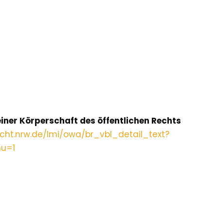
iner Körperschaft des öffentlichen Rechts
echt.nrw.de/lmi/owa/br_vbl_detail_text?
u=1