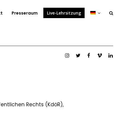
kt
Presseraum
Live-Lehrsitzung
Instagram
Twitter
Facebook
Vimeo
Linkedin
ntlichen Rechts (KdöR),