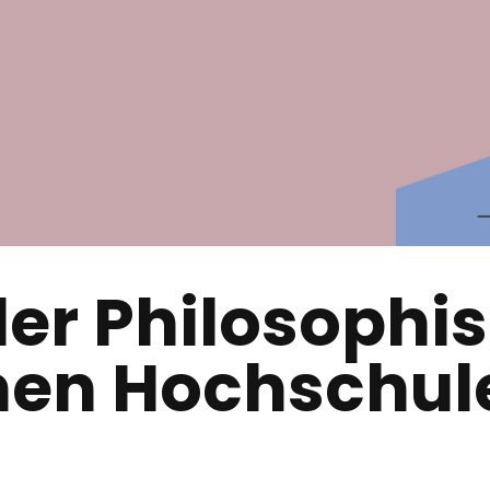
er Philosophi
hen Hochschul