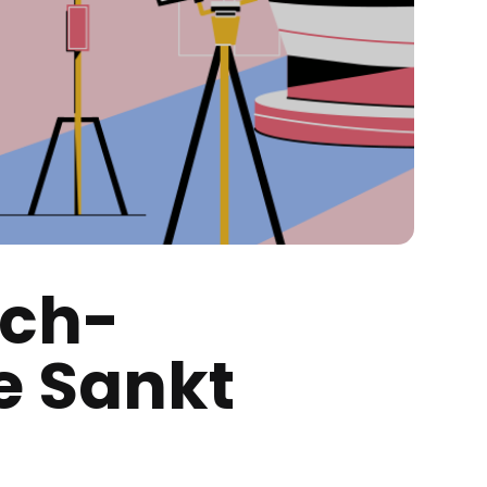
sch-
e Sankt