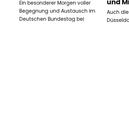
und M
Ein besonderer Morgen voller
Begegnung und Austausch im
Auch die
Deutschen Bundestag bei
Düsseldo
unserem dritten
beim Dre
Parlamentarischen Frühstück.🌱
unserem 
Unter der Schirmherrschaft von
haben w
Lamya…
vorheriger
Eid-al-Fitr-Spendenaktion: Unterstützung f
Beitrag: