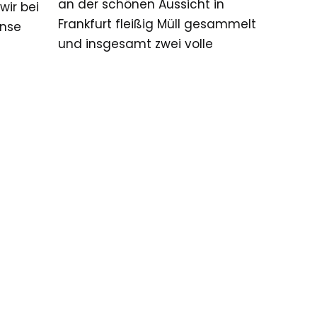
an der schönen Aussicht in
wir bei
Frankfurt fleißig Müll gesammelt
anse
und insgesamt zwei volle
Müllsäcke…
en! 🌱
Nächster
Sufi Spende in Frankfurt
Beitrag: