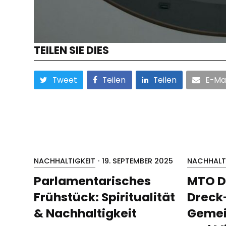
TEILEN SIE DIES
Tweet
Teilen
Teilen
E-Mai
NACHHALTIGKEIT
·
19. SEPTEMBER 2025
NACHHALT
Parlamentarisches
MTO D
Frühstück: Spiritualität
Dreck
& Nachhaltigkeit
Gemei