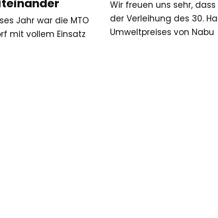
iteinander
Wir freuen uns sehr, dass 
der Verleihung des 30. H
ses Jahr war die MTO
Umweltpreises von Nabu
rf mit vollem Einsatz
Hamburg dabei sein durft
ck-weg-Tag dabei! In
Der Abend…
Stadtbezirk Wersten
ir gemeinsam…
ür die Tafel in Frankfurt Höchst