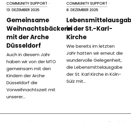
COMMUNITY SUPPORT
·
COMMUNITY SUPPORT
·
13. DEZEMBER 2025
8. DEZEMBER 2025
Gemeinsame
Lebensmittelausga
Weihnachtsbäckerei
in der St.-Karl-
mit der Arche
Kirche
Düsseldorf
Wie bereits im letzten
Jahr hatten wir erneut die
Auch in diesem Jahr
wundervolle Gelegenheit,
haben wir von der MTO
die Lebensmittelausgabe
gemeinsam mit den
der St. Karl Kirche in Köln-
Kindern der Arche
Sülz mit…
Düsseldorf die
Vorweihnachtszeit mit
unserer…
vorheriger
Nächster
MTO verbreitet
Gemeinsames Frühstück
Beitrag:
Beitrag:
Freude im Kindergarten
für Wohnungslose in