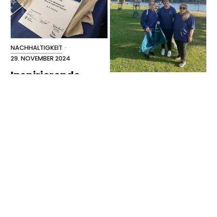
NACHHALTIGKEIT
·
29. NOVEMBER 2024
Inspirierende
NACHHALTIGKEIT
·
Begegnungen
23. SEPTEMBER 2024
beim 30. Hanse
Gemeinsam für
Umweltpreis
eine saubere
Wir freuen uns sehr, dass
Zukunft!
wir bei der Verleihung des
Am World Cleanup Day
30. Hanse Umweltpreises
haben wir an der schönen
von Nabu Hamburg dabei
Aussicht in Frankfurt fleißig
sein durften! 🌱Der
Müll gesammelt und
Abend…
insgesamt zwei volle
Müllsäcke…