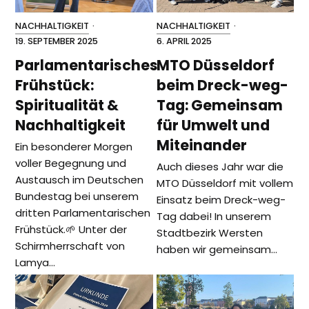
NACHHALTIGKEIT
·
NACHHALTIGKEIT
·
19. SEPTEMBER 2025
6. APRIL 2025
Parlamentarisches
MTO Düsseldorf
Frühstück:
beim Dreck-weg-
Spiritualität &
Tag: Gemeinsam
Nachhaltigkeit
für Umwelt und
Miteinander
Ein besonderer Morgen
voller Begegnung und
Auch dieses Jahr war die
Austausch im Deutschen
MTO Düsseldorf mit vollem
Bundestag bei unserem
Einsatz beim Dreck-weg-
dritten Parlamentarischen
Tag dabei! In unserem
Frühstück.🌱 Unter der
Stadtbezirk Wersten
Schirmherrschaft von
haben wir gemeinsam…
Lamya…