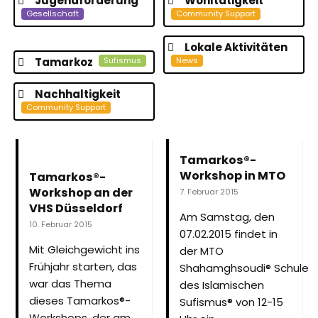
Jugendförderung
Wohltätigkeit
Gesellschaft
Community Support
Lokale Aktivitäten
Tamarkoz
Sufismus
News
Nachhaltigkeit
Community Support
Tamarkos®-
Workshop in MTO
Tamarkos®-
Workshop an der
7. Februar 2015
VHS Düsseldorf
Am Samstag, den
10. Februar 2015
07.02.2015 findet in
Mit Gleichgewicht ins
der MTO
Frühjahr starten, das
Shahamghsoudi® Schule
war das Thema
des Islamischen
dieses Tamarkos®-
Sufismus® von 12-15
Workshops, der am