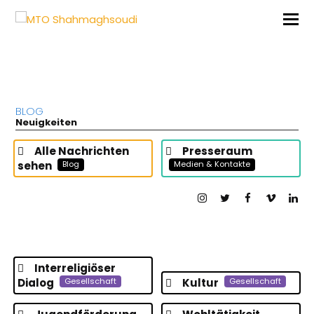
BLOG
Neuigkeiten
Alle Nachrichten
Presseraum
sehen
Blog
Medien & Kontakte
Instagram
Twitter
Facebook
Vimeo
Lin
Interreligiöser
Dialog
Kultur
Gesellschaft
Gesellschaft