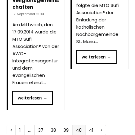
Religionsgemeins
folgte die MTO Sufi
chaften
Association® der
17. September 2014
Einladung der
Am Mittwoch, den
katholischen
17.09.2014 wurde die
Nachbargemeinde
MTO Sufi
St. Maria…
Association® von der
AWO-
weiterlesen
→
Integrationsagentur
und dem
evangelischen
Frauenreferat…
weiterlesen
→
Seite
Seite
Seite
Seite
Seite
Seite
1
…
37
38
39
40
41
Vorheriger
Vorwärts