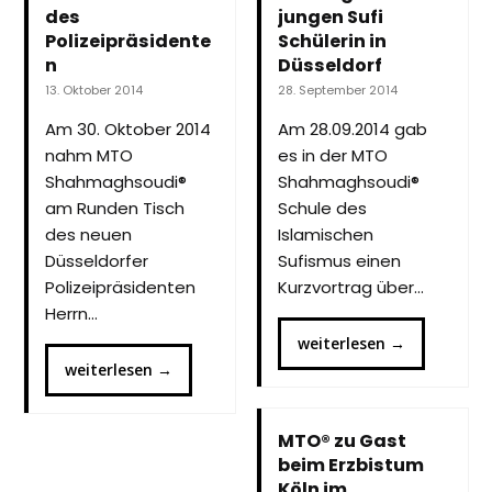
des
jungen Sufi
Polizeipräsidente
Schülerin in
n
Düsseldorf
13. Oktober 2014
28. September 2014
Am 30. Oktober 2014
Am 28.09.2014 gab
nahm MTO
es in der MTO
Shahmaghsoudi®
Shahmaghsoudi®
am Runden Tisch
Schule des
des neuen
Islamischen
Düsseldorfer
Sufismus einen
Polizeipräsidenten
Kurzvortrag über…
Herrn…
weiterlesen
→
weiterlesen
→
MTO® zu Gast
beim Erzbistum
Köln im