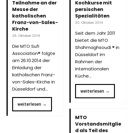
Teilnahme an der
Kochkurse mit
Messe der
persischen
katholischen
Spezialitäten
Franz-von-Sales-
20. Oktober 2014
Kirche
Seit dem Jahr 2011
26. Oktober 2014
bietet die MTO
Die MTO Sufi
Shahmaghsoudi ® in
Association® folgte
Düsseldorf im
am 26.10.2014 der
Rahmen der
Einladung der
internationalen
katholischen Franz-
Küche…
von-Sales-Kirche in
Düsseldorf und…
weiterlesen
→
weiterlesen
→
MTO
Vorstandsmitglie
d als Teil des