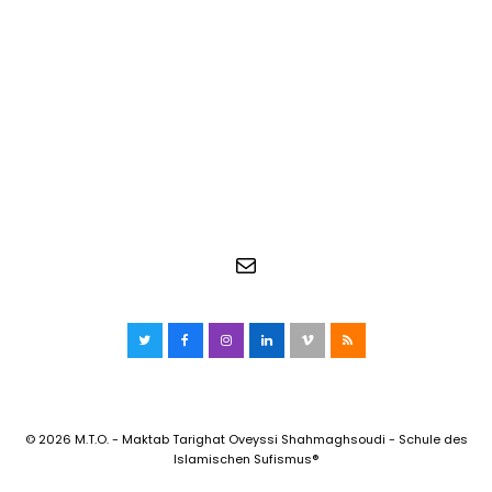
E-Mail
Twitter
Facebook
Instagram
LinkedIn
Vimeo
RSS
© 2026 M.T.O. - Maktab Tarighat Oveyssi Shahmaghsoudi - Schule des
Islamischen Sufismus®