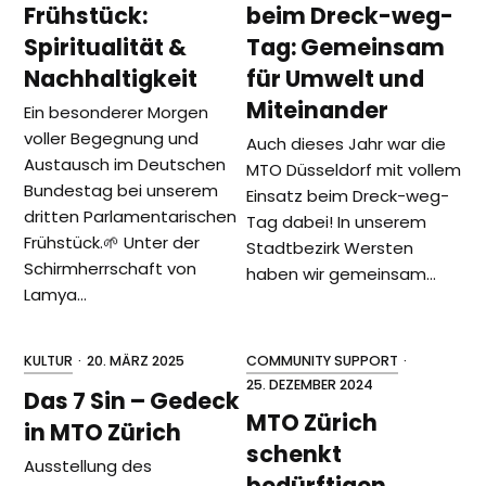
Frühstück:
beim Dreck-weg-
Spiritualität &
Tag: Gemeinsam
Nachhaltigkeit
für Umwelt und
Miteinander
Ein besonderer Morgen
voller Begegnung und
Auch dieses Jahr war die
Austausch im Deutschen
MTO Düsseldorf mit vollem
Bundestag bei unserem
Einsatz beim Dreck-weg-
dritten Parlamentarischen
Tag dabei! In unserem
Frühstück.🌱 Unter der
Stadtbezirk Wersten
Schirmherrschaft von
haben wir gemeinsam…
Lamya…
KULTUR
·
20. MÄRZ 2025
COMMUNITY SUPPORT
·
25. DEZEMBER 2024
Das 7 Sin – Gedeck
MTO Zürich
in MTO Zürich
schenkt
Ausstellung des
bedürftigen