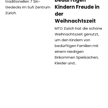
traditionellen 7 Sin-
Kindern Freude in
Gedecks im Sufi Zentrum
Zürich.
der
Weihnachtszeit
MTO Zürich hat die schöne
Weihnachtszeit genutzt,
um den Kindern von
bedürftigen Familien mit
einem niedrigen
Einkommen Spielsachen,
Kleider und…
vorheriger
Nächster
Gewappnet für den Frühling
Wir haben mit
Beitrag:
Beitrag:
sind die Kinder und Jugendliche
angepackt:
des Kinderhaus Jona in
RhineCleanUp in
Offenbach
Düsseldorf 2021