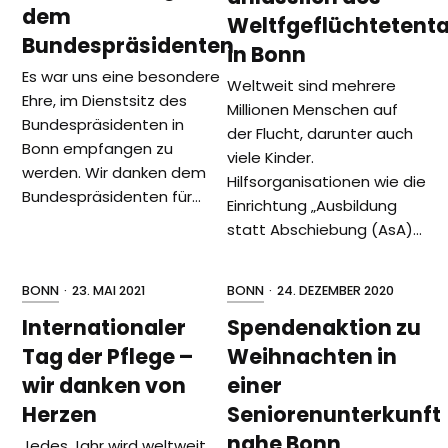
dem
Weltfgeflüchtetent
Bundespräsidenten
in Bonn
Es war uns eine besondere
Weltweit sind mehrere
Ehre, im Dienstsitz des
Millionen Menschen auf
Bundespräsidenten in
der Flucht, darunter auch
Bonn empfangen zu
viele Kinder.
werden. Wir danken dem
Hilfsorganisationen wie die
Bundespräsidenten für…
Einrichtung „Ausbildung
statt Abschiebung (AsA)…
BONN
·
23. MAI 2021
BONN
·
24. DEZEMBER 2020
Internationaler
Spendenaktion zu
Tag der Pflege –
Weihnachten in
wir danken von
einer
Herzen
Seniorenunterkunft
nahe Bonn
Jedes Jahr wird weltweit