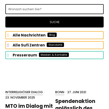
Wonach
suchen
Sie?
SUCHE
Alle Nachrichten
Blog
Alle Sufi Zentren
Standorte
Presseraum
Medien & Kontakte
INTERRELIGIÖSER DIALOG
·
BONN
·
27. JUNI 2021
23. NOVEMBER 2025
Spendenaktion
MTO im Dialog mit
anlässlich des