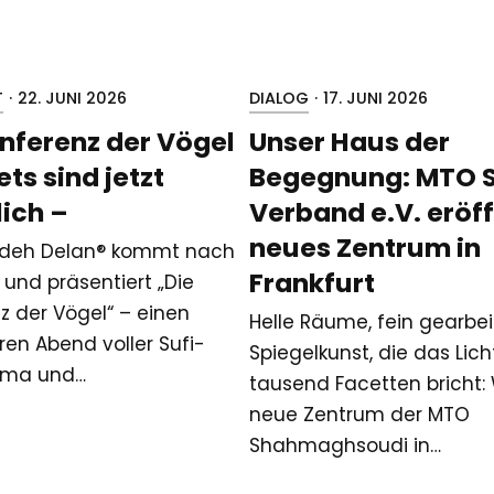
T
·
22. JUNI 2026
DIALOG
·
17. JUNI 2026
nferenz der Vögel
Unser Haus der
ets sind jetzt
Begegnung: MTO S
lich –
Verband e.V. eröf
neues Zentrum in
deh Delan®️ kommt nach
Frankfurt
 und präsentiert „Die
z der Vögel“ – einen
Helle Räume, fein gearbe
en Abend voller Sufi-
Spiegelkunst, die das Lich
Sama und…
tausend Facetten bricht:
neue Zentrum der MTO
Shahmaghsoudi in…