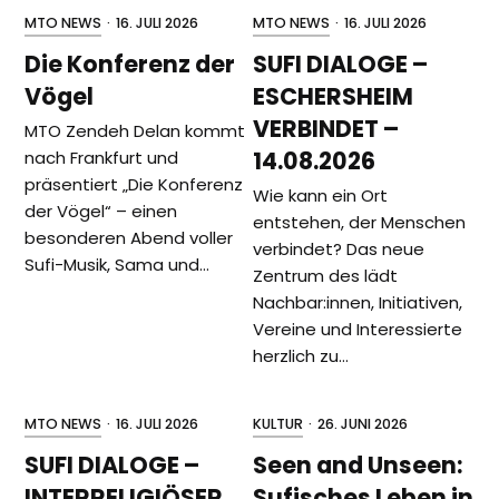
MTO NEWS
·
16. JULI 2026
MTO NEWS
·
16. JULI 2026
Die Konferenz der
SUFI DIALOGE –
Vögel
ESCHERSHEIM
VERBINDET –
MTO Zendeh Delan kommt
14.08.2026
nach Frankfurt und
präsentiert „Die Konferenz
Wie kann ein Ort
der Vögel“ – einen
entstehen, der Menschen
besonderen Abend voller
verbindet? Das neue
Sufi-Musik, Sama und…
Zentrum des lädt
Nachbar:innen, Initiativen,
Vereine und Interessierte
herzlich zu…
MTO NEWS
·
16. JULI 2026
KULTUR
·
26. JUNI 2026
SUFI DIALOGE –
Seen and Unseen:
INTERRELIGIÖSER
Sufisches Leben in