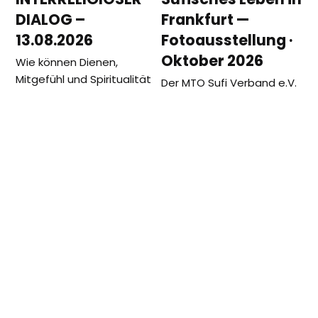
DIALOG –
Frankfurt —
13.08.2026
Fotoausstellung ·
Oktober 2026
Wie können Dienen,
Mitgefühl und Spiritualität
Der MTO Sufi Verband e.V.
Menschen verbinden? Wir
freut sich, die
laden herzlich ein zu
Fotoausstellung Seen and
einem besonderen Abend
Unseen: Sufisches Leben in
des interreligiösen
Frankfurt ankündigen zu
Austauschs im…
dürfen, kuratiert…
vorheriger
Nächste
MTO Shahmaghsoudi® beim Runden
Parish
Beitrag:
Beitrag:
Tisch des Polizeipräsidenten in Düsseldorf
Fair 2018