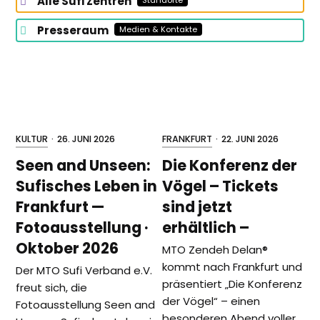
Alle Sufi Zentren
Presseraum
Medien & Kontakte
KULTUR
·
26. JUNI 2026
FRANKFURT
·
22. JUNI 2026
Seen and Unseen:
Die Konferenz der
Sufisches Leben in
Vögel – Tickets
Frankfurt —
sind jetzt
Fotoausstellung ·
erhältlich –
Oktober 2026
MTO Zendeh Delan®️
kommt nach Frankfurt und
Der MTO Sufi Verband e.V.
präsentiert „Die Konferenz
freut sich, die
der Vögel“ – einen
Fotoausstellung Seen and
besonderen Abend voller