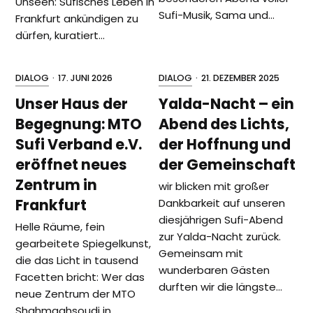
Unseen: Sufisches Leben in
Sufi-Musik, Sama und…
Frankfurt ankündigen zu
dürfen, kuratiert…
DIALOG
·
17. JUNI 2026
DIALOG
·
21. DEZEMBER 2025
Unser Haus der
Yalda-Nacht – ein
Begegnung: MTO
Abend des Lichts,
Sufi Verband e.V.
der Hoffnung und
eröffnet neues
der Gemeinschaft
Zentrum in
wir blicken mit großer
Frankfurt
Dankbarkeit auf unseren
diesjährigen Sufi-Abend
Helle Räume, fein
zur Yalda-Nacht zurück.
gearbeitete Spiegelkunst,
Gemeinsam mit
die das Licht in tausend
wunderbaren Gästen
Facetten bricht: Wer das
durften wir die längste…
neue Zentrum der MTO
Shahmaghsoudi in…