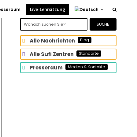
esseraum
Live-Lehrsitzung
Wonach
suchen
SUCHE
Sie?
Alle Nachrichten
Blog
Alle Sufi Zentren
Standorte
Presseraum
Medien & Kontakte