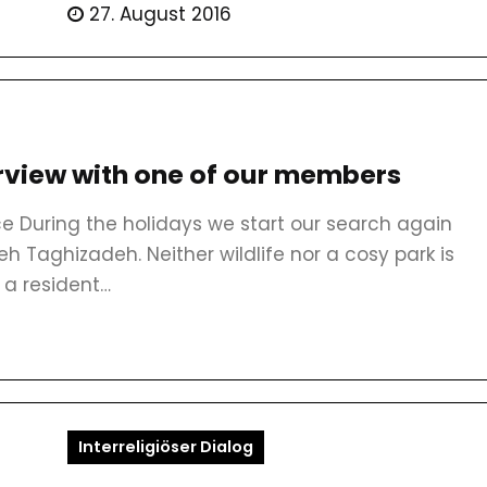
27. August 2016
rview with one of our members
ce During the holidays we start our search again
ieh Taghizadeh. Neither wildlife nor a cosy park is
 a resident…
Interreligiöser Dialog