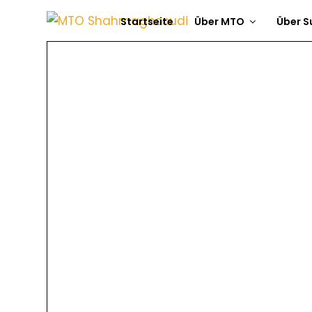
Startseite
Über MTO
Über S