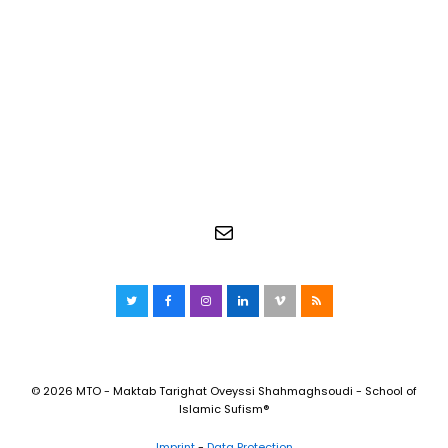
E-mail
Twitter
Facebook
Instagram
LinkedIn
Vimeo
RSS
© 2026 MTO - Maktab Tarighat Oveyssi Shahmaghsoudi - School of
Islamic Sufism®
Imprint
-
Data Protection