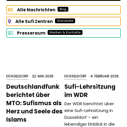
Alle Nachrichten
Blog
Alle Sufi Zentren
Standorte
Presseraum
Medien & Kontakte
DÜSSELDORF
·
22. MAI 2025
DÜSSELDORF
·
4. FEBRUAR 2025
Deutschlandfunk
Sufi-Lehrsitzung
berichtet über
im WDR
MTO: Sufismus als
Der WDR berichtet über
Herz und Seele des
eine Sufi-Lehrsitzung in
Düsseldorf – ein
Islams
lebendiger Einblick in die