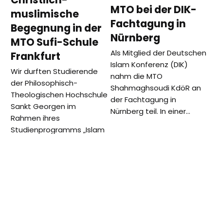
MTO bei der DIK-
muslimische
Fachtagung in
Begegnung in der
Nürnberg
MTO Sufi-Schule
Als Mitglied der Deutschen
Frankfurt
Islam Konferenz (DIK)
Wir durften Studierende
nahm die MTO
der Philosophisch-
Shahmaghsoudi KdöR an
Theologischen Hochschule
der Fachtagung in
Sankt Georgen im
Nürnberg teil. In einer…
Rahmen ihres
Studienprogramms „Islam
und christlich-muslimische
Begegnung“ in der MTO
Shahmaghsoudi…
vorheriger
Nächster
Startschuss für die
MTO Köln unterstützt