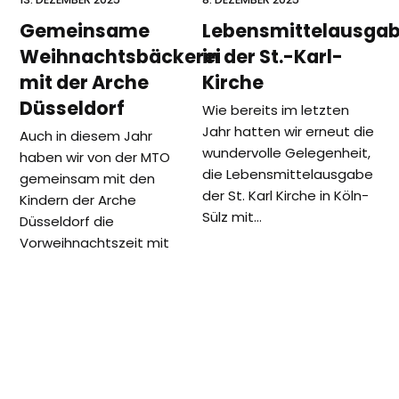
Gemeinsame
Lebensmittelausga
Weihnachtsbäckerei
in der St.-Karl-
mit der Arche
Kirche
Düsseldorf
Wie bereits im letzten
Jahr hatten wir erneut die
Auch in diesem Jahr
wundervolle Gelegenheit,
haben wir von der MTO
die Lebensmittelausgabe
gemeinsam mit den
der St. Karl Kirche in Köln-
Kindern der Arche
Sülz mit…
Düsseldorf die
Vorweihnachtszeit mit
unserer…
vorheriger
Nächster
Schutzmasken
MTO Spendenaktion an
Beitrag:
Beitrag:
für Gehörlose
Gehörlose in Düsseldorf