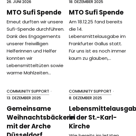
26. JUNI 2026
18. DEZEMBER 2025
MTO Sufi Spende
MTO Sufi Spende
Erneut durften wir unsere
Am 18.12.25 fand bereits
Sufi-Spende durchführen.
die 14.
Dank des Engagements
Lebensmittelausgabe im
unserer freiwilligen
Frankfurter Gallus statt.
Helferinnen und Helfer
Für uns ist es noch immer
konnten wir
kaum zu glauben,…
Lebensmitteltüten sowie
warme Mahlzeiten…
COMMUNITY SUPPORT
·
COMMUNITY SUPPORT
·
13. DEZEMBER 2025
8. DEZEMBER 2025
Gemeinsame
Lebensmittelausga
Weihnachtsbäckerei
in der St.-Karl-
mit der Arche
Kirche
Düsseldorf
Wie bereits im letzten