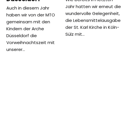
Jahr hatten wir erneut die
Auch in diesem Jahr
wundervolle Gelegenheit,
haben wir von der MTO
die Lebensmittelausgabe
gemeinsam mit den
der St. Karl Kirche in Köln-
Kindern der Arche
Sülz mit…
Düsseldorf die
Vorweihnachtszeit mit
unserer…
vorheriger
Nächster
Abschied unseres
Interreligiöser
Beitrag:
Beitrag:
langjährigen Freundes Herrn
Austausch unter
Pfarrer Frank Heidkamp
Jugendlichen