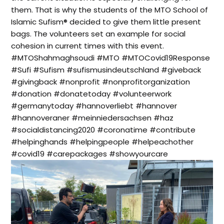
them. That is why the students of the MTO School of
Islamic Sufism®️ decided to give them little present
bags. The volunteers set an example for social
cohesion in current times with this event.
‌#MTOShahmaghsoudi #MTO #MTOCovid19Response
#Sufi #Sufism #sufismusindeutschland #giveback
#givingback #nonprofit #nonprofitorganization
#donation #donatetoday #volunteerwork
#germanytoday #hannoverliebt #hannover
#hannoveraner #meinniedersachsen #haz
#socialdistancing2020 #coronatime #contribute
#helpinghands #helpingpeople #helpeachother
#covid19 #carepackages #showyourcare