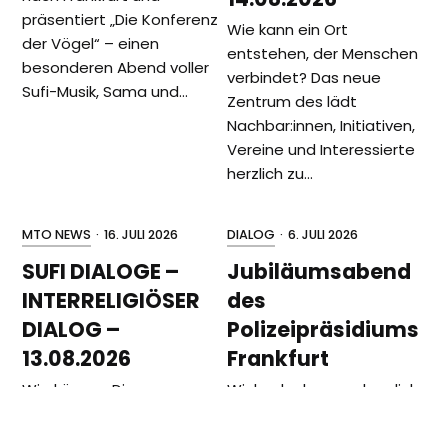
präsentiert „Die Konferenz
Wie kann ein Ort
der Vögel“ – einen
entstehen, der Menschen
besonderen Abend voller
verbindet? Das neue
Sufi-Musik, Sama und…
Zentrum des lädt
Nachbar:innen, Initiativen,
Vereine und Interessierte
herzlich zu…
MTO NEWS
·
16. JULI 2026
DIALOG
·
6. JULI 2026
SUFI DIALOGE –
Jubiläumsabend
INTERRELIGIÖSER
des
DIALOG –
Polizeipräsidiums
13.08.2026
Frankfurt
Wie können Dienen,
Wir bedanken uns herzlich
Mitgefühl und Spiritualität
für die Einladung zum 10.
Menschen verbinden? Wir
Interkulturellen Abend des