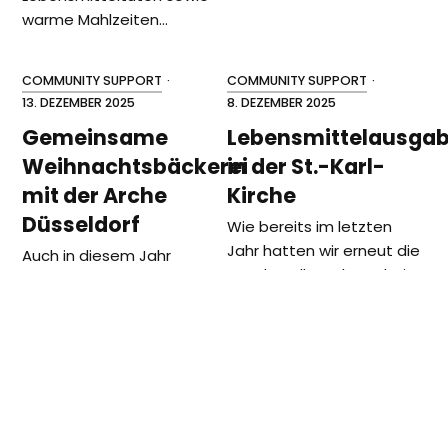
warme Mahlzeiten…
COMMUNITY SUPPORT
·
COMMUNITY SUPPORT
·
13. DEZEMBER 2025
8. DEZEMBER 2025
Gemeinsame
Lebensmittelausga
Weihnachtsbäckerei
in der St.-Karl-
mit der Arche
Kirche
Düsseldorf
Wie bereits im letzten
Jahr hatten wir erneut die
Auch in diesem Jahr
wundervolle Gelegenheit,
haben wir von der MTO
die Lebensmittelausgabe
gemeinsam mit den
der St. Karl Kirche in Köln-
Kindern der Arche
Sülz mit…
Düsseldorf die
Vorweihnachtszeit mit
unserer…