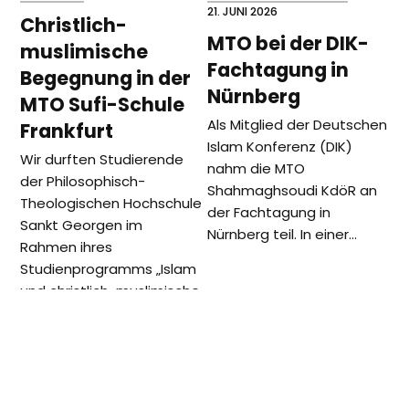
21. JUNI 2026
Christlich-
MTO bei der DIK-
muslimische
Fachtagung in
Begegnung in der
Nürnberg
MTO Sufi-Schule
Als Mitglied der Deutschen
Frankfurt
Islam Konferenz (DIK)
Wir durften Studierende
nahm die MTO
der Philosophisch-
Shahmaghsoudi KdöR an
Theologischen Hochschule
der Fachtagung in
Sankt Georgen im
Nürnberg teil. In einer…
Rahmen ihres
Studienprogramms „Islam
und christlich-muslimische
Begegnung“ in der MTO
Shahmaghsoudi…