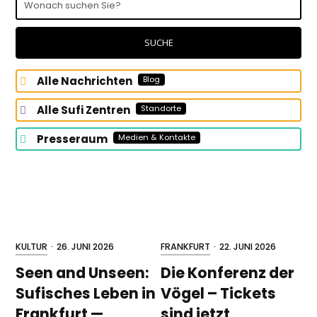
suchen
Sie?
SUCHE
Alle Nachrichten
Blog
Alle Sufi Zentren
Standorte
Presseraum
Medien & Kontakte
KULTUR
·
26. JUNI 2026
FRANKFURT
·
22. JUNI 2026
Seen and Unseen:
Die Konferenz der
Sufisches Leben in
Vögel – Tickets
Frankfurt —
sind jetzt