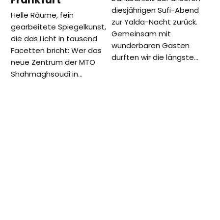
diesjährigen Sufi-Abend
Helle Räume, fein
zur Yalda-Nacht zurück.
gearbeitete Spiegelkunst,
Gemeinsam mit
die das Licht in tausend
wunderbaren Gästen
Facetten bricht: Wer das
durften wir die längste…
neue Zentrum der MTO
Shahmaghsoudi in…
vorheriger
Nächster
Norouz Veranstaltung im Rahmen
Goethe und
Beitrag:
Beitrag:
von „Muslime laden ein“
der Islam