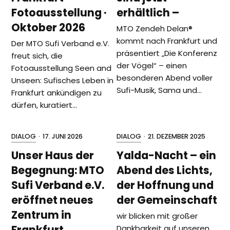
Fotoausstellung ·
erhältlich –
Oktober 2026
MTO Zendeh Delan®️
kommt nach Frankfurt und
Der MTO Sufi Verband e.V.
präsentiert „Die Konferenz
freut sich, die
der Vögel“ – einen
Fotoausstellung Seen and
besonderen Abend voller
Unseen: Sufisches Leben in
Sufi-Musik, Sama und…
Frankfurt ankündigen zu
dürfen, kuratiert…
DIALOG
·
17. JUNI 2026
DIALOG
·
21. DEZEMBER 2025
Unser Haus der
Yalda-Nacht – ein
Begegnung: MTO
Abend des Lichts,
Sufi Verband e.V.
der Hoffnung und
eröffnet neues
der Gemeinschaft
Zentrum in
wir blicken mit großer
Frankfurt
Dankbarkeit auf unseren