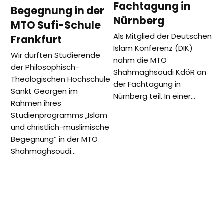
Fachtagung in
Begegnung in der
Nürnberg
MTO Sufi-Schule
Als Mitglied der Deutschen
Frankfurt
Islam Konferenz (DIK)
Wir durften Studierende
nahm die MTO
der Philosophisch-
Shahmaghsoudi KdöR an
Theologischen Hochschule
der Fachtagung in
Sankt Georgen im
Nürnberg teil. In einer…
Rahmen ihres
Studienprogramms „Islam
und christlich-muslimische
Begegnung“ in der MTO
Shahmaghsoudi…
vorheriger
Nächster
MTO Shahmaghsoudi®
Interreligiöser Dialog zum
Beitrag:
Beitrag:
zu Gast bei der
Thema Frauen und
evangelischen Kirche in
Religionsgemeinschaften