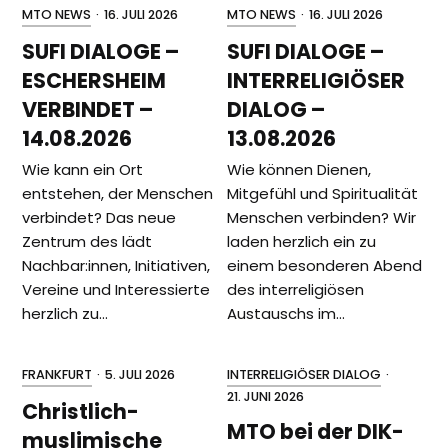
MTO NEWS
·
16. JULI 2026
MTO NEWS
·
16. JULI 2026
SUFI DIALOGE –
SUFI DIALOGE –
ESCHERSHEIM
INTERRELIGIÖSER
VERBINDET –
DIALOG –
14.08.2026
13.08.2026
Wie kann ein Ort
Wie können Dienen,
entstehen, der Menschen
Mitgefühl und Spiritualität
verbindet? Das neue
Menschen verbinden? Wir
Zentrum des lädt
laden herzlich ein zu
Nachbar:innen, Initiativen,
einem besonderen Abend
Vereine und Interessierte
des interreligiösen
herzlich zu…
Austauschs im…
FRANKFURT
·
5. JULI 2026
INTERRELIGIÖSER DIALOG
·
21. JUNI 2026
Christlich-
MTO bei der DIK-
muslimische