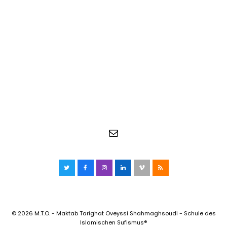
E-Mail
Twitter
Facebook
Instagram
LinkedIn
Vimeo
RSS
© 2026 M.T.O. - Maktab Tarighat Oveyssi Shahmaghsoudi - Schule des
Islamischen Sufismus®