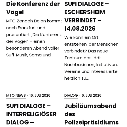
Die Konferenz der
SUFI DIALOGE –
Vögel
ESCHERSHEIM
VERBINDET –
MTO Zendeh Delan kommt
14.08.2026
nach Frankfurt und
präsentiert „Die Konferenz
Wie kann ein Ort
der Vögel“ – einen
entstehen, der Menschen
besonderen Abend voller
verbindet? Das neue
Sufi-Musik, Sama und…
Zentrum des lädt
Nachbar:innen, Initiativen,
Vereine und Interessierte
herzlich zu…
MTO NEWS
·
16. JULI 2026
DIALOG
·
6. JULI 2026
SUFI DIALOGE –
Jubiläumsabend
INTERRELIGIÖSER
des
DIALOG –
Polizeipräsidiums