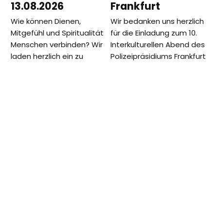
13.08.2026
Frankfurt
Wie können Dienen,
Wir bedanken uns herzlich
Mitgefühl und Spiritualität
für die Einladung zum 10.
Menschen verbinden? Wir
Interkulturellen Abend des
laden herzlich ein zu
Polizeipräsidiums Frankfurt
einem besonderen Abend
am Main. Es war uns eine…
des interreligiösen
Austauschs im…
vorheriger
Nächster
Das parlamentarische
Gemeinsame Aktion in
Beitrag:
Beitrag:
Frühstück mit MTO im
Düsseldorf:
Deutschen Bundestag
Schuhspende für
Heimkinder