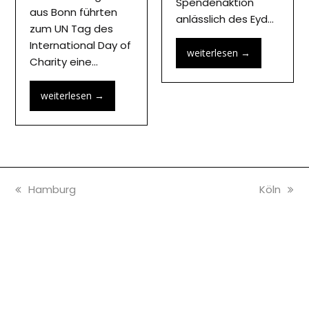
Spendenaktion
aus Bonn führten
anlässlich des Eyd…
zum UN Tag des
International Day of
weiterlesen
→
Charity eine…
weiterlesen
→
vorheriger
Nächster
Hamburg
Köln
Beitrag:
Beitrag: