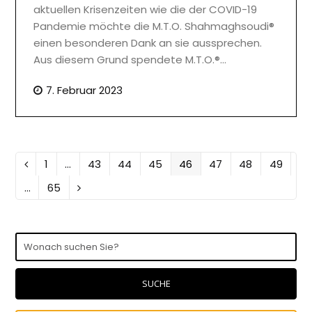
aktuellen Krisenzeiten wie die der COVID-19
Pandemie möchte die M.T.O. Shahmaghsoudi®
einen besonderen Dank an sie aussprechen.
Aus diesem Grund spendete M.T.O.®…
7. Februar 2023
Seite
Seite
Seite
Seite
Seite
Seite
Seite
Seite
1
…
43
44
45
46
47
48
49
Vorheriger
Seite
…
65
Vorwärts
Wonach
suchen
Sie?
SUCHE