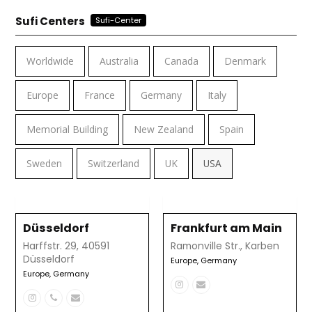
Sufi Centers
Sufi-Center
Worldwide
Australia
Canada
Denmark
Europe
France
Germany
Italy
Memorial Building
New Zealand
Spain
Sweden
Switzerland
UK
USA
Düsseldorf
Frankfurt am Main
Harffstr. 29, 40591
Ramonville Str., Karben
Düsseldorf
Europe
,
Germany
Europe
,
Germany
Instagram
Correo
Instagram
Número
Correo
electrónico