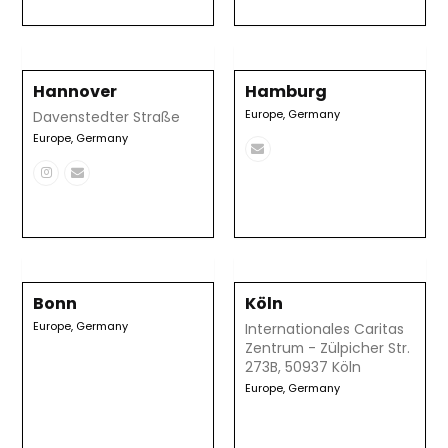
telefónico
electrónico
Hannover
Hamburg
Europe
,
Germany
Davenstedter Straße
Europe
,
Germany
Correo
electrónico
Instagram
Correo
electrónico
Bonn
Köln
Europe
,
Germany
Internationales Caritas
Zentrum - Zülpicher Str.
273B, 50937 Köln
Europe
,
Germany