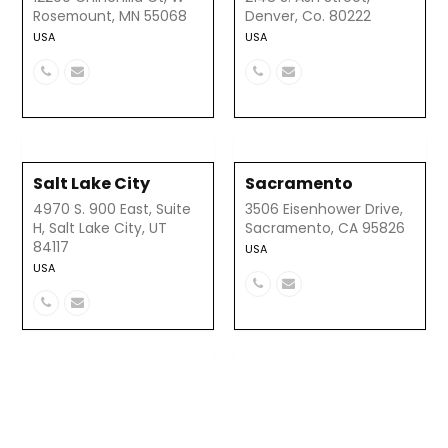
Rosemount, MN 55068
Denver, Co. 80222
USA
USA
Número
Correo
Número
Correo
telefónico
electrónico
telefónico
electrónico
Salt Lake City
Sacramento
4970 S. 900 East, Suite
3506 Eisenhower Drive,
H, Salt Lake City, UT
Sacramento, CA 95826
84117
USA
USA
Número
Correo
Número
Correo
telefónico
electrónico
telefónico
electrónico
Michigan
San Diego
33650 Walnut Lane,
7955 Dunbrook Rd, Suite
Farmington Hill, MI 48331
A, San Diego CA 92126