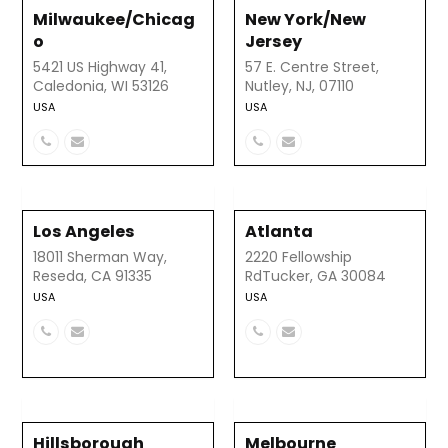
Milwaukee/Chicag
New York/New
o
Jersey
5421 US Highway 41,
57 E. Centre Street,
Caledonia, WI 53126
Nutley, NJ, 07110
USA
USA
Número
Correo
Número
Correo
telefónico
electrónico
telefónico
electrónico
Los Angeles
Atlanta
18011 Sherman Way,
2220 Fellowship
Reseda, CA 91335
RdTucker, GA 30084
USA
USA
Número
Correo
Número
Correo
telefónico
electrónico
telefónico
electrónico
Hillsborough
Melbourne