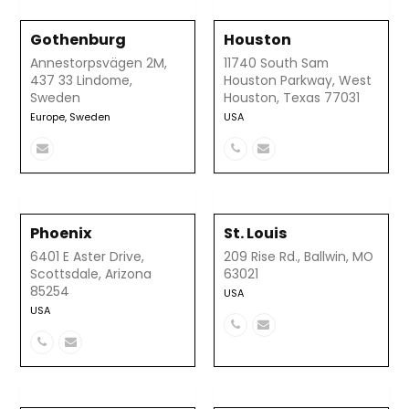
Gothenburg
Houston
Annestorpsvägen 2M,
11740 South Sam
437 33 Lindome,
Houston Parkway, West
Sweden
Houston, Texas 77031
Europe
,
Sweden
USA
Correo
Número
Correo
electrónico
telefónico
electrónico
Phoenix
St. Louis
6401 E Aster Drive,
209 Rise Rd., Ballwin, MO
Scottsdale, Arizona
63021
85254
USA
USA
Número
Correo
Número
Correo
telefónico
electrónico
telefónico
electrónico