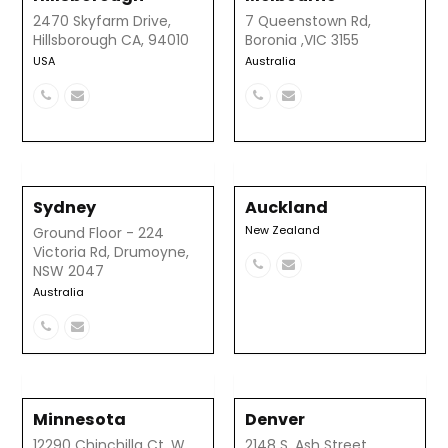
2470 Skyfarm Drive,
7 Queenstown Rd,
Hillsborough CA, 94010
Boronia ,VIC 3155
USA
Australia
Número
Correo
Número
Correo
telefónico
electrónico
telefónico
electrónico
Sydney
Auckland
New Zealand
Ground Floor - 224
Victoria Rd, Drumoyne,
Número
Correo
NSW 2047
telefónico
electrónico
Australia
Número
Correo
telefónico
electrónico
Minnesota
Denver
12290 Chinchilla Ct, W
2148 S. Ash Street,