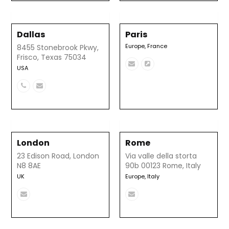
Dallas
Paris
Europe
,
France
8455 Stonebrook Pkwy,
Frisco, Texas 75034
Correo
Página
USA
electrónico
web
Número
Correo
telefónico
electrónico
London
Rome
23 Edison Road, London
Via valle della storta
N8 8AE
90b 00123 Rome, Italy
UK
Europe
,
Italy
Correo
Correo
electrónico
electrónico