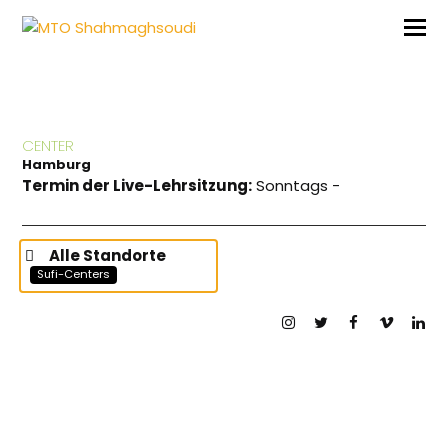
CENTER
Hamburg
Termin der Live-Lehrsitzung:
Sonntags -
Alle Standorte
Sufi-Centers
Instagram
Twitter
Facebook
Vimeo
Lin