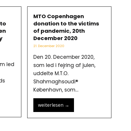
MTO Copenhagen
 to
donation to the victims
en
of pandemic, 20th
y
December 2020
21. December 2020
Den 20. December 2020,
om led
som led i fejring af julen,
uddelte M.T.O.
ds
Shahmaghsoudi®
København, som…
weiterlesen
→