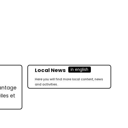
Local News
in english
Here you will find more local content, news
and activities.
vantage
les et