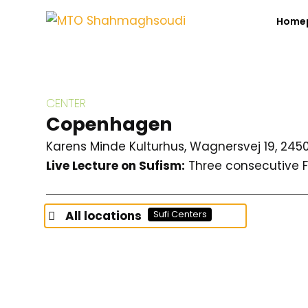
Home
CENTER
Copenhagen
Karens Minde Kulturhus, Wagnersvej 19, 2
Live Lecture on Sufism:
Three consecutive F
All locations
Sufi Centers