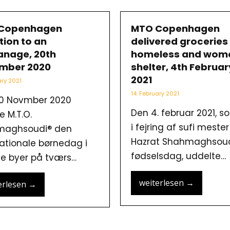
Copenhagen
MTO Copenhagen
ion to an
delivered groceries
anage, 20th
homeless and wom
mber 2020
shelter, 4th Februar
2021
ary 2021
14. February 2021
0 Novmber 2020
Den 4. februar 2021, s
e M.T.O.
i fejring af sufi mester
maghsoudi® den
Hazrat Shahmaghsou
nationale børnedag i
fødselsdag, uddelte…
 byer på tværs…
weiterlesen
→
erlesen
→