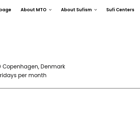
page
About MTO
About Sufism
Sufi Centers
450 Copenhagen, Denmark
ridays per month