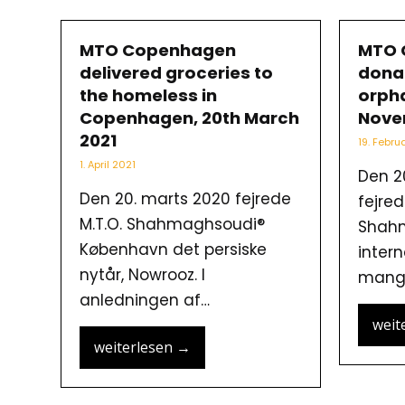
MTO Copenhagen
MTO 
delivered groceries to
donat
the homeless in
orph
Copenhagen, 20th March
Nove
2021
19. Febru
1. April 2021
Den 2
Den 20. marts 2020 fejrede
fejred
M.T.O. Shahmaghsoudi®
Shah
København det persiske
inter
nytår, Nowrooz. I
mange
anledningen af…
weit
weiterlesen
→