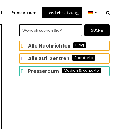
kt
Presseraum
Live-Lehrsitzung
Wonach
suchen
SUCHE
Sie?
Alle Nachrichten
Blog
Alle Sufi Zentren
Standorte
Presseraum
Medien & Kontakte